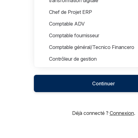
transformation digitale
Chef de Projet ERP
Comptable ADV
Comptable fournisseur
Comptable général/Tecnico Financero
Contrôleur de gestion
Emploi Administrateur système et
réseau/Tecnico Informatico
Continuer
Responsable administratif et
financier/Manager Financero
Déjà connecté ?
Connexion
.
Human Resources